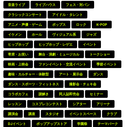
音楽ライブ
ライブハウス
フェス・対バン
クラシックコンサート
アイドル・タレント
アニメ・声優・ゲーム
ポップス
ロック
K-POP
イケメン
ホール
ヴィジュアル系
ジャズ
ヒップホップ
ヒップホップ・レゲエ
イベント
寄席・お笑い
舞台・演劇・ミュージカル
トークショー
映画・上映会
ファンイベント・交流イベント
季節イベント
趣味・カルチャー・体験型
アート・展示会
ダンス
ダンス・スポーツ・フィットネス
撮影会・チェキ会
コラボカフェ
謎解き
同人誌即売会
セミナー
レッスン
コスプレコンテスト
シアター
アリーナ
講演会
講座
スタジオ
イベントスペース
クラブ
DJイベント
ポップアップストア
学園祭
テーマパーク