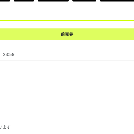
前売券
23:59
あります