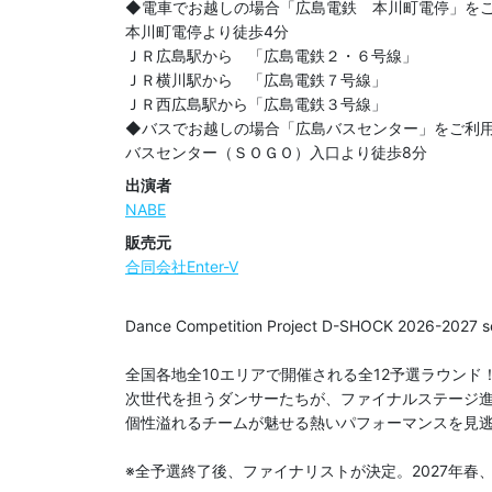
◆電車でお越しの場合「広島電鉄　本川町電停」をご
本川町電停より徒歩4分

ＪＲ広島駅から　「広島電鉄２・６号線」

ＪＲ横川駅から　「広島電鉄７号線」

ＪＲ西広島駅から「広島電鉄３号線」

◆バスでお越しの場合「広島バスセンター」をご利用
バスセンター（ＳＯＧＯ）入口より徒歩8分
出演者
NABE
販売元
合同会社Enter-V
Dance Competition Project D-SHOCK 2026-202
全国各地全10エリアで開催される全12予選ラウンド！
次世代を担うダンサーたちが、ファイナルステージ進
個性溢れるチームが魅せる熱いパフォーマンスを見逃
※全予選終了後、ファイナリストが決定。2027年春