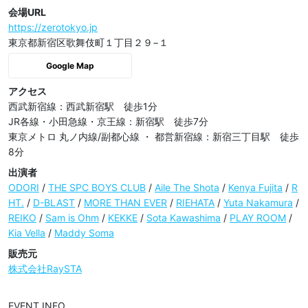
会場URL
https://zerotokyo.jp
東京都新宿区歌舞伎町１丁目２９−１
Google Map
アクセス
西武新宿線：西武新宿駅　徒歩1分

JR各線・⼩⽥急線・京王線：新宿駅　徒歩7分

東京メトロ 丸ノ内線/副都⼼線 ・ 都営新宿線：新宿三丁⽬駅　徒歩
8分
出演者
ODORI
/
THE SPC BOYS CLUB
/
Aile The Shota
/
Kenya Fujita
/
R
HT.
/
D-BLAST
/
MORE THAN EVER
/
RIEHATA
/
Yuta Nakamura
/
REIKO
/
Sam is Ohm
/
KEKKE
/
Sota Kawashima
/
PLAY ROOM
/
Kia Vella
/
Maddy Soma
販売元
株式会社RaySTA
EVENT INFO
