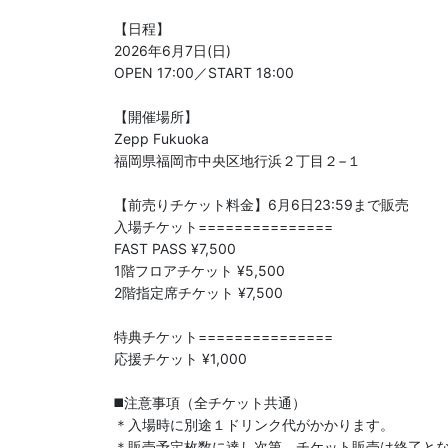
【日程】

2026年6月7日(日)

OPEN 17:00／START 18:00

【開催場所】

Zepp Fukuoka

福岡県福岡市中央区地行浜２丁目２−１

【前売りチケット料金】6月6日23:59まで販売

入場チケット===============

FAST PASS ¥7,500 

1階フロアチケット ¥5,500 

2階指定席チケット ¥7,500  

特典チケット===============

応援チケット ¥1,000

◼️注意事項（全チケット共通）

＊入場時に別途１ドリンク代がかかります。

＊販売予定枚数に達し次第、チケット販売は終了と