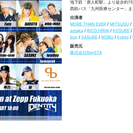
地下鉄「唐人町駅」より徒歩約15
西鉄バス「九州医療センター」ま
出演者
MORE THAN EVER
/
MITSUGU
/
astaka
/
RICO HIRAI
/
KOSUKE
boy
/
SASUKE
/
NOBU
/
kvbto
/
販売元
株式会社RaySTA