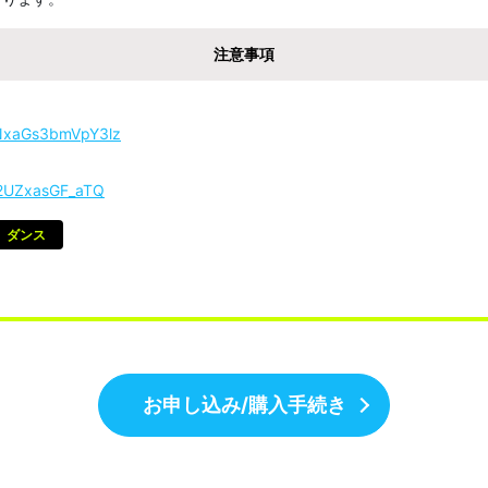
注意事項
MnNxaGs3bmVpY3lz
XD2UZxasGF_aTQ
ダンス
お申し込み/購入手続き