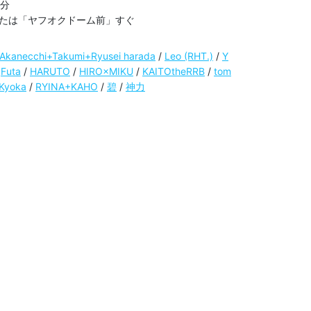
分

たは「ヤフオクドーム前」すぐ
Akanecchi+Takumi+Ryusei harada
/
Leo (RHT.)
/
Y
/
Futa
/
HARUTO
/
HIRO×MIKU
/
KAITOtheRRB
/
tom
Kyoka
/
RYINA+KAHO
/
碧
/
神力