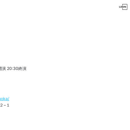
0開演
20:30終演
uoka/
２−１