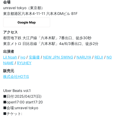
会場
unravel tokyo（東京都）
東京都港区六本木4-11-11 六本木GMビル B1F
Google Map
アクセス
都営地下鉄 大江戸線「六本木駅」7番出口、徒歩30秒

東京メトロ 日比谷線「六本木駅」4a/6/3番出口、徒歩2分
出演者
Lil Noah
/
iyo
/
安藤優
/
NEW JPN SWING
/
NARUYA
/
REIJI
/
N0
NAME
/
RYUHEY
販売元
株式会社HOTIS
Uber Beats vol.1

■日付:2025/04/27(日)

■open17:00 start17:20

■会場:unravel tokyo

■チケット:
