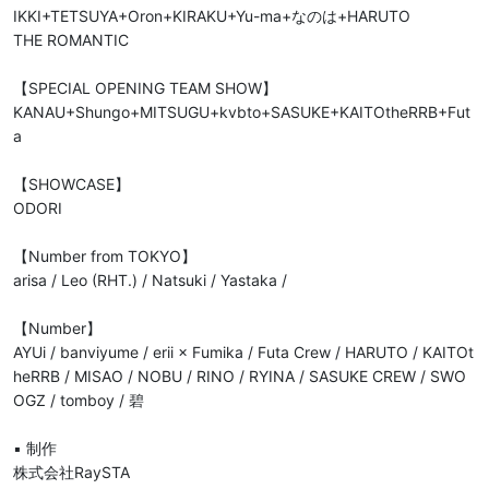
IKKI+TETSUYA+Oron+KIRAKU+Yu-ma+なのは+HARUTO

THE ROMANTIC

【SPECIAL OPENING TEAM SHOW】

KANAU+Shungo+MITSUGU+kvbto+SASUKE+KAITOtheRRB+Fut
a

【SHOWCASE】

ODORI

【Number from TOKYO】

arisa / Leo (RHT.) / Natsuki / Yastaka / 

【Number】

AYUi / banviyume / erii × Fumika / Futa Crew / HARUTO / KAITOt
heRRB / MISAO / NOBU / RINO / RYINA / SASUKE CREW / SWO
OGZ / tomboy / 碧

▪︎ 制作

株式会社RaySTA
