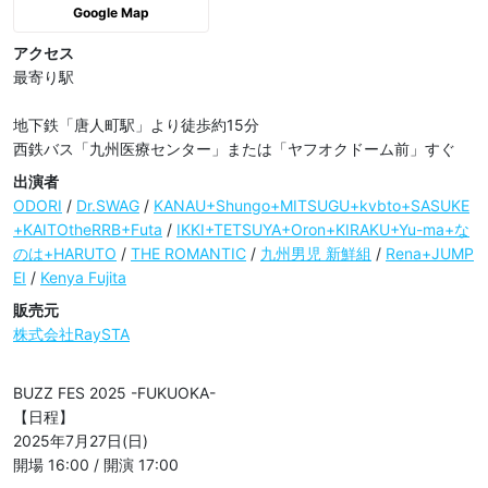
Google Map
アクセス
最寄り駅

地下鉄「唐人町駅」より徒歩約15分

西鉄バス「九州医療センター」または「ヤフオクドーム前」すぐ
出演者
ODORI
/
Dr.SWAG
/
KANAU+Shungo+MITSUGU+kvbto+SASUKE
+KAITOtheRRB+Futa
/
IKKI+TETSUYA+Oron+KIRAKU+Yu-ma+な
のは+HARUTO
/
THE ROMANTIC
/
九州男児 新鮮組
/
Rena+JUMP
EI
/
Kenya Fujita
販売元
株式会社RaySTA
BUZZ FES 2025 -FUKUOKA-

【日程】

2025年7月27日(日)

開場 16:00 / 開演 17:00
