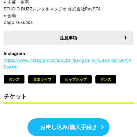
▪︎ 主催・企画

STUDIO BUZZレンタルスタジオ 株式会社RaySTA

▪︎ 会場

Zepp Fukuoka
注意事項
Instagram
https://www.instagram.com/buzz_fes?igsh=MTQ3amloeTQ0YjV
5aA==
ダンス
音楽ライブ
ヒップホップ
ダンス
チケット
お申し込み/購入手続き