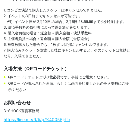
1. コンビニ決済で購入したチケットはキャンセルできません。

2. イベントの3日前までキャンセルが可能です。

    例）イベント日が 2月10日 の場合、2月6日 23:59:59まで 受け付けます。

3. 決済手数料の負担者によって返金額が異なります。

4. 購入者負担の場合：返金額 = 購入金額 - 決済手数料

5. 主催者負担の場合：返金額 = 購入金額（全額返金）

6. 複数枚購入した場合でも、1枚ずつ個別にキャンセルできます。

7. 購入済みチケットを譲渡した後にキャンセルすると、そのチケットは無効と
なり、入場できません。
入場方法（QRコードチケット）
QRコードチケットは1人1枚必要です、事前にご用意ください。
QRコードが表示された画面、もしくは画面を印刷したものを入場時にご提
示ください。
お問い合わせ
D-SHOCK運営事務局
https://line.me/R/ti/p/%40055jrtlc