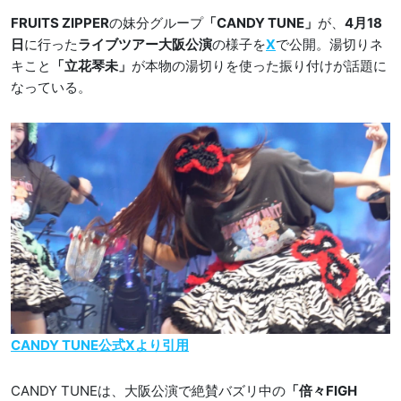
FRUITS ZIPPER
の妹分グループ
「CANDY TUNE」
が、
4月18
日
に行った
ライブツアー大阪公演
の様子を
X
で公開。湯切りネ
キこと
「立花琴未」
が本物の湯切りを使った振り付けが話題に
なっている。
CANDY TUNE公式Xより引用
CANDY TUNEは、大阪公演で絶賛バズリ中の
「倍々FIGH