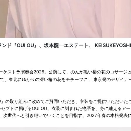
『OUI OU』、坂本龍一エステート、 KEISUKEYOS
スオーケストラ演奏会2026」公演にて、のんが黒い椿の花のコサー
、東北にゆかりの深い椿の花をモチーフに 、東京発のデザイナー「KE
OU」の取り組みに改めてご賛同いただき、衣装をご提供いただい
コンセプトに掲げるOUI OU。衣装に刻まれた物語を、身に纏える
、次世代へと引き継いでいくことを目指す。2027年春の本格発表