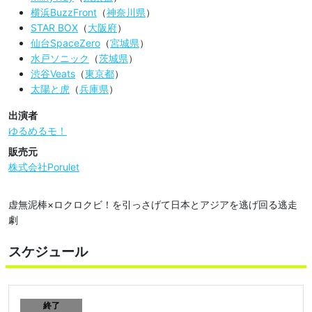
横浜BuzzFront
（
神奈川県
）
STAR BOX
（
大阪府
）
仙台SpaceZero
（
宮城県
）
水戸ソニック
（
茨城県
）
渋谷Veats
（
東京都
）
太陽と虎
（
兵庫県
）
出演者
ゆるめるモ！
販売元
株式会社Porulet
虚無泥棒×ロクロクビ！を引っさげて日本とアジアを逃げ回る逃走
劇
スケジュール
終了