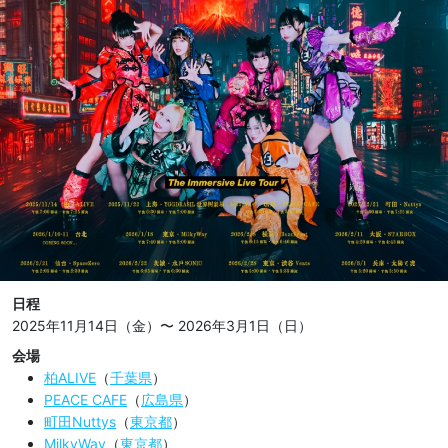
日程
2025年11月14日（金）〜 2026年3月1日（日）
会場
柏ALIVE
（
千葉県
）
PEACE CAFE
（
広島県
）
町田Nuttys
（
東京都
）
MilkyWay
（
東京都
）