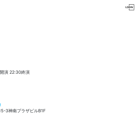
0開演
22:30終演
a
-15-3神南プラザビルB1F