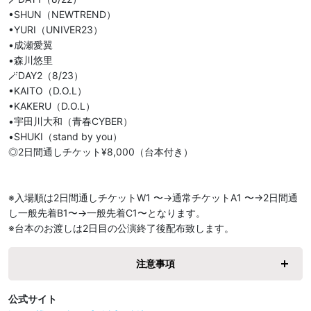
•SHUN（NEWTREND）

•YURI（UNIVER23）

•成瀬愛翼

•森川悠里

🪄DAY2（8/23）

•KAITO（D.O.L）

•KAKERU（D.O.L）

•宇田川大和（青春CYBER）

•SHUKI（stand by you）

◎2日間通しチケット¥8,000（台本付き）

※入場順は2日間通しチケットW1 〜→通常チケットA1 〜→2日間通
し一般先着B1〜→一般先着C1〜となります。

※台本のお渡しは2日目の公演終了後配布致します。
注意事項
公式サイト