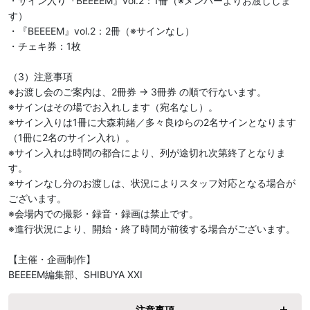
・サイン入り『BEEEEM』vol.2：1冊（※メンバーよりお渡ししま
す）

・『BEEEEM』vol.2：2冊（※サインなし）

・チェキ券：1枚

（3）注意事項

※お渡し会のご案内は、2冊券 → 3冊券 の順で行ないます。

※サインはその場でお入れします（宛名なし）。

※サイン入りは1冊に大森莉緒／多々良ゆらの2名サインとなります
（1冊に2名のサイン入れ）。

※サイン入れは時間の都合により、列が途切れ次第終了となりま
す。

※サインなし分のお渡しは、状況によりスタッフ対応となる場合が
ございます。

※会場内での撮影・録音・録画は禁止です。

※進行状況により、開始・終了時間が前後する場合がございます。

【主催・企画制作】	

BEEEEM編集部、SHIBUYA XXI
注意事項