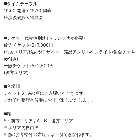
◼️タイムテーブル

19:00 開場 / 19:20 開演

終演後物販＆特典会

◼️チケット代金(※別途1ドリンク代が必要)

優先チケット(S) 7,000円

(前方エリア/橘あやデザイン非売品アクリルペンライト/集合チェキ
券付き)

一般チケット(A) 2,500円

(後方エリア)

◼️入場順

チケットS→Aの順にご入場いただきます。

それぞれ整理番号順にお呼び出しいたします。

◼️席

S：前方エリア / A・B：後方エリア

各エリア内自由席

※他のお客様分の席取りは一切できかねます。