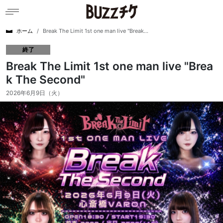
ホーム
Break The Limit 1st one man live "Break...
終了
Break The Limit 1st one man live "Brea
k The Second"
2026年6月9日（火）