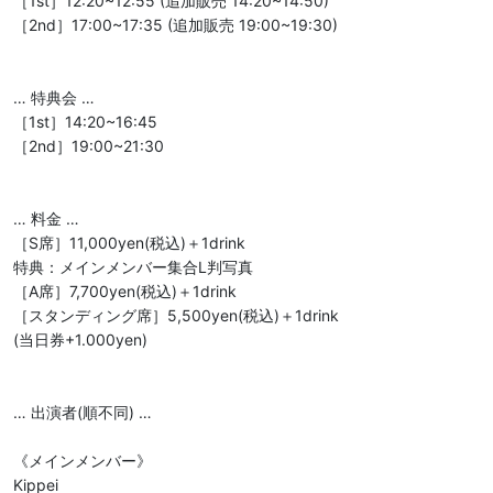
［1st］12:20~12:55 (追加販売 14:20~14:50)

［2nd］17:00~17:35 (追加販売 19:00~19:30)

… 特典会 …

［1st］14:20~16:45

［2nd］19:00~21:30

… 料金 …

［S席］11,000yen(税込)＋1drink

特典：メインメンバー集合L判写真

［A席］7,700yen(税込)＋1drink

［スタンディング席］5,500yen(税込)＋1drink

(当日券+1.000yen)

… 出演者(順不同) …

《メインメンバー》

Kippei
